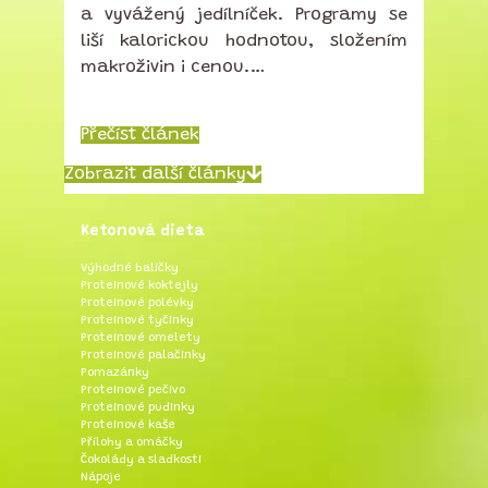
a vyvážený jedílníček. Programy se
liší kalorickou hodnotou, složením
makroživin i cenou.…
Přečíst článek
Zobrazit další články
Ketonová dieta
Výhodné balíčky
Proteinové koktejly
Proteinové polévky
Proteinové tyčinky
Proteinové omelety
Proteinové palačinky
Pomazánky
Proteinové pečivo
Proteinové pudinky
Proteinové kaše
Přílohy a omáčky
Čokolády a sladkosti
Nápoje