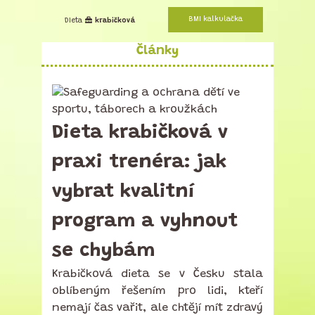
BMI kalkulačka
Dieta
krabičková
Články
Dieta krabičková v
praxi trenéra: jak
vybrat kvalitní
program a vyhnout
se chybám
Krabičková dieta se v Česku stala
oblíbeným řešením pro lidi, kteří
nemají čas vařit, ale chtějí mít zdravý