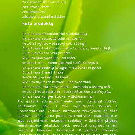
Zásilkovna Ústí nad Labem
Zásilkovna Plzeň
Zásilkovna Zlín
Zásilkovna Mladá Boleslav
keto produkty
Chia Shake Nízkokalorické sladidlo 300g
Chia Shake Spalovač tuků Fat Burner
KetoDiet Xylitol – březový cukr (500 g)
Chia Shake Proteinové müsli – jahoda a mandle (10 jídel)
Chia Shake Keto BCAA (30 porcí)
MixSlim Ashwagandha - 90 kapslí
KetoDiet HEAT – denní spalovač tuků (60 kapslí)
Chia Shake Beauty kolagen – borůvka (30 porcí)
Chia Shake Smart Shaker
Hořčík Bisglycinát - 90 kapslí
MixSlim Night Fat Burner – Spalovač tuků
Chia Shake Proteinové müsli – čokoláda a lískový oříšek (10 jídel)
KetoDiet Keto Berberin – stabilizátor chutí a přejídání (60 kapslí)
Chia Shake Hunger Blocker – Glukomannan
Pro správné zobrazování webu nám pomáhají
cookies
.
Používáním webu s tím vyjadřujete souhlas s
Provozovatelem
. Veškeré informace zveřejněné na této
webové stránce jsou pouze informativního charakteru a
jsou subjektivním názorem redakce. V žádném případě
nenahrazujou lékařskou péči, neurčují diagnózu a ani
nesuplují lékařské doporučení. V případě problémů