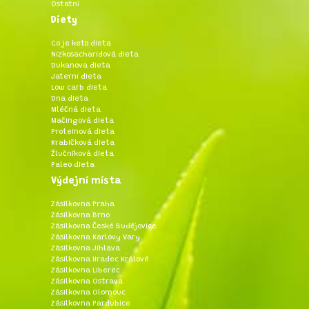
Ostatní
Diety
Co je keto dieta
Nízkosacharidová dieta
Dukanova dieta
Jaterní dieta
Low carb dieta
Dna dieta
Mléčná dieta
Mačingová dieta
Proteinová dieta
Krabičková dieta
Žlučníková dieta
Paleo dieta
Výdejní místa
Zásilkovna Praha
Zásilkovna Brno
Zásilkovna České Budějovice
Zásilkovna Karlovy Vary
Zásilkovna Jihlava
Zásilkovna Hradec Králové
Zásilkovna Liberec
Zásilkovna Ostrava
Zásilkovna Olomouc
Zásilkovna Pardubice